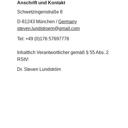
Anschrift und Kontakt
Schwetzingenstraße 8
D-81243 München / 
Germany
steven.lundstroem@gmail.com
Tel: +49 (0)176 57697776
Inhaltlich Verantwortlicher gemäß § 55 Abs. 2 
RStV: 
Dr. Steven Lundström
Entdecken Sie unsere liebevoll gestalteten 
Kinderbücher.
KONTAKT
steven.lundstroem@gmail.com
+49 123 4567890